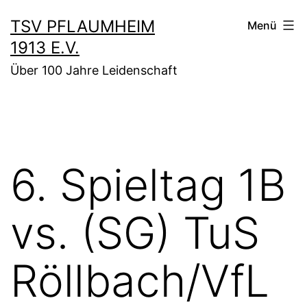
Zum
TSV PFLAUMHEIM
Menü
Inhalt
1913 E.V.
springen
Über 100 Jahre Leidenschaft
6. Spieltag 1B
vs. (SG) TuS
Röllbach/VfL