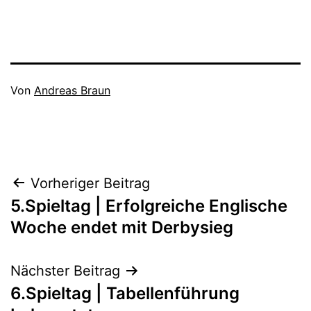
Veröffentlicht
Von
Andreas Braun
am
Kategorisiert
August
als
30,
1B_21/22
,
2021
Aktive
Beitragsnavigation
Vorheriger Beitrag
5.Spieltag | Erfolgreiche Englische
Woche endet mit Derbysieg
Nächster Beitrag
6.Spieltag | Tabellenführung