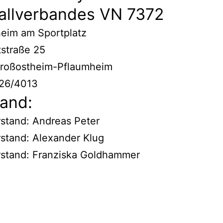
allverbandes VN 7372
heim am Sportplatz
straße 25
roßostheim-Pflaumheim
026/4013
tand:
stand: Andreas Peter
rstand:
Alexander
Klug
rstand: Franziska Goldhammer