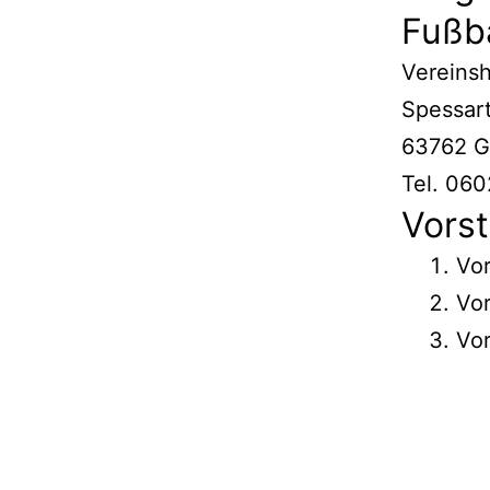
Fußb
Vereins
Spessart
63762 G
Tel. 06
Vors
Vor
Vo
Vo