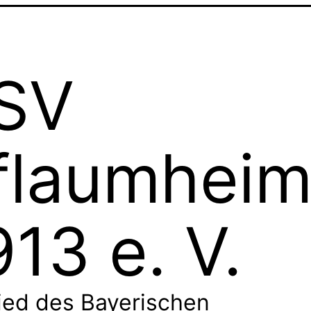
SV
flaumhei
913 e. V.
ied des Bayerischen