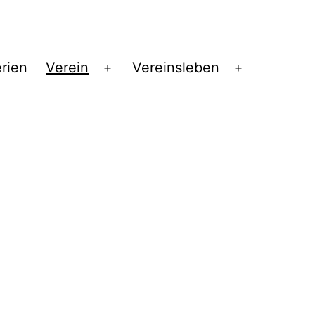
erien
Verein
Vereinsleben
Menü
Menü
öffnen
öffnen