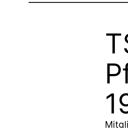
T
P
1
Mitgl