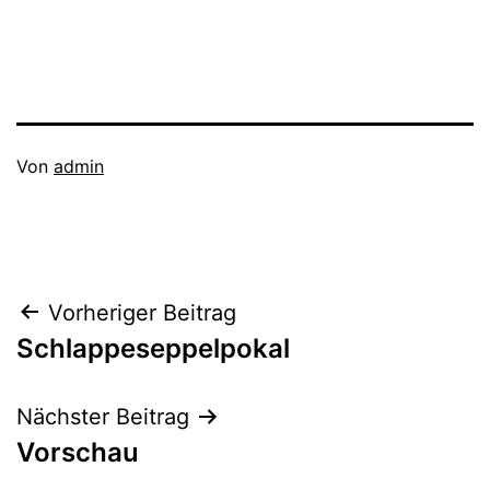
Veröffentlicht
Von
admin
am
Kategorisiert
Juli
als
20,
1B_18/19
,
2018
Aktive
Beitragsnavigation
Vorheriger Beitrag
Schlappeseppelpokal
Nächster Beitrag
Vorschau