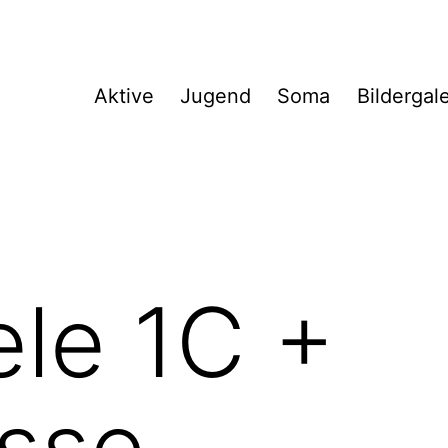
Aktive
Jugend
Soma
Bildergal
ele 1C +
sse