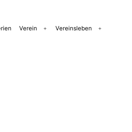
erien
Verein
Vereinsleben
Menü
Menü
öffnen
öffnen