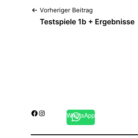
2018
Beitragsnaviga
Vorheriger Beitrag
Testspiele 1b + Ergebnisse
Facebook
Instagram
WhatsApp