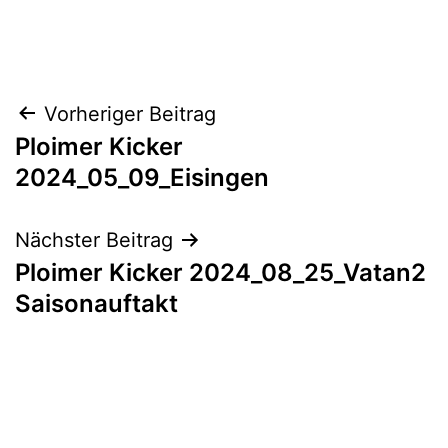
am
Kategorisiert
September
als
5,
PloimerKicker
2024
Beitragsnavigation
Vorheriger Beitrag
Ploimer Kicker
2024_05_09_Eisingen
Nächster Beitrag
Ploimer Kicker 2024_08_25_Vatan2
Saisonauftakt