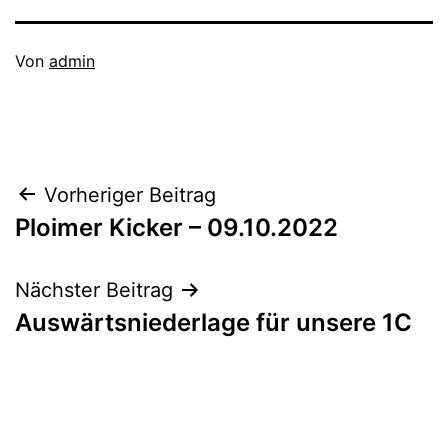
Veröffentlicht
Von
admin
am
Kategorisiert
Oktober
als
21,
PloimerKicker
2022
Beitragsnavigation
Vorheriger Beitrag
Ploimer Kicker – 09.10.2022
Nächster Beitrag
Auswärtsniederlage für unsere 1C