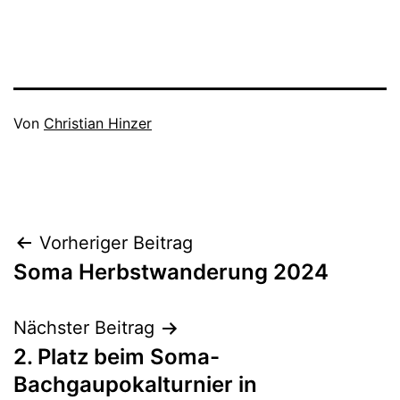
Veröffentlicht
Von
Christian Hinzer
am
Kategorisiert
Juni
als
30,
Soma
,
2025
Soma
Beitragsnavigation
Vorheriger Beitrag
Spielberichte
Soma Herbstwanderung 2024
Nächster Beitrag
2. Platz beim Soma-
Bachgaupokalturnier in