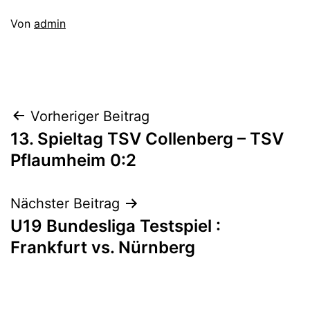
Veröffentlicht
Von
admin
am
Kategorisiert
Januar
als
5,
1A_16/17
,
2017
Aktive
Beitragsnavigation
Vorheriger Beitrag
13. Spieltag TSV Collenberg – TSV
Pflaumheim 0:2
Nächster Beitrag
U19 Bundesliga Testspiel :
Frankfurt vs. Nürnberg