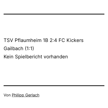
TSV Pflaumheim 1B 2:4 FC Kickers
Gailbach (1:1)
Kein Spielbericht vorhanden
Veröffentlicht
Von
Philipp Gerlach
am
Kategorisiert
Oktober
als