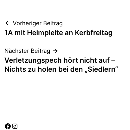
20,
1B
,
2023
Aktive
Beitragsnavigation
Vorheriger Beitrag
1A mit Heimpleite an Kerbfreitag
Nächster Beitrag
Verletzungspech hört nicht auf –
Nichts zu holen bei den „Siedlern“
Facebook
Instagram