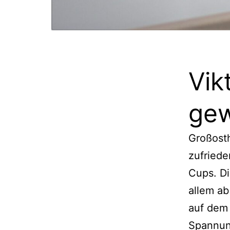
Vik
gew
Großost
zufriede
Cups. Di
allem ab
auf dem 
Spannung