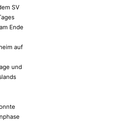
 dem SV
 Tages
d am Ende
theim auf
lage und
slands
Konnte
enphase