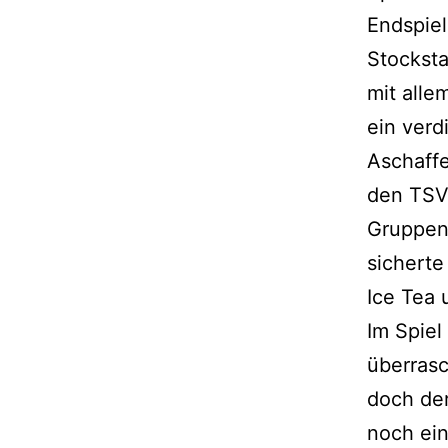
Endspiel
Stocksta
mit alle
ein verd
Aschaffe
den TSV
Gruppenp
sicherte
Ice Tea 
Im Spiel
überras
doch der
noch ein