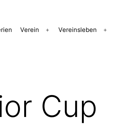
erien
Verein
Vereinsleben
Menü
Menü
öffnen
öffnen
ior Cup