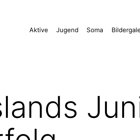
Aktive
Jugend
Soma
Bildergal
slands Jun
rfolg