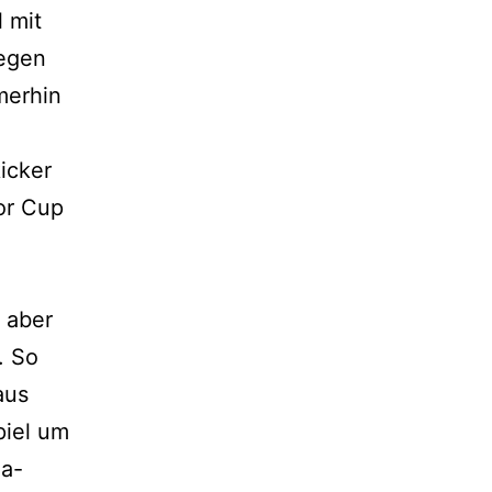
 mit
gegen
merhin
icker
or Cup
 aber
. So
aus
piel um
ea-