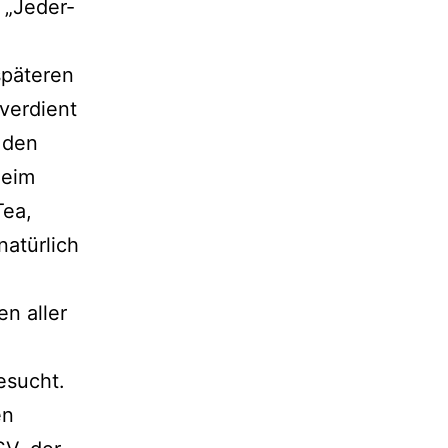
 „Jeder-
späteren
 verdient
 den
heim
Tea,
natürlich
en aller
esucht.
en