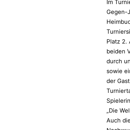
Im Turni
Gegen-J
Heimbuc
Turniers
Platz 2.
beiden V
durch un
sowie ei
der Gast
Turniert
Spieleri
„Die Wel
Auch die