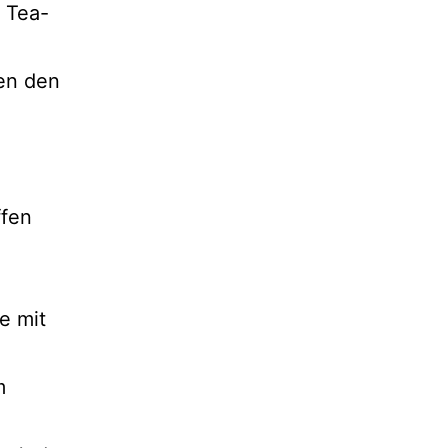
 Tea-
hen den
ffen
e mit
m