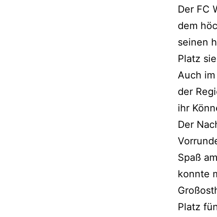
Der FC W
dem höc
seinen 
Platz si
Auch im
der Regi
ihr Könn
Der Nach
Vorrunde
Spaß am 
konnte 
Großosth
Platz fü