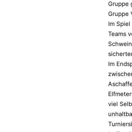
Gruppe g
Gruppe V
Im Spiel
Teams v
Schweinh
sicherte
Im Endsp
zwische
Aschaffe
Elfmeter
viel Sel
unhaltba
Turniers