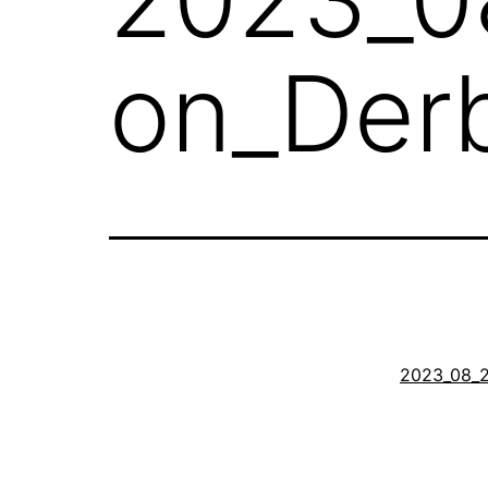
on_Der
2023_08_2