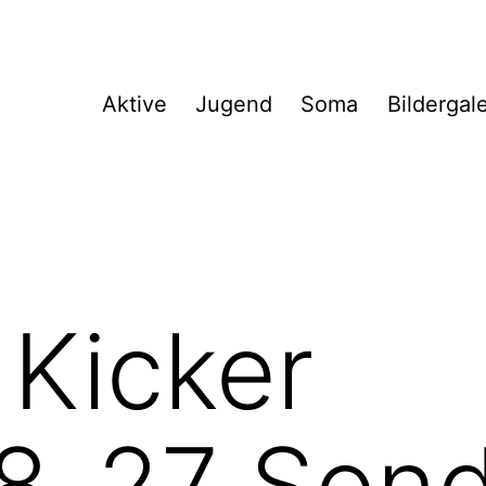
Aktive
Jugend
Soma
Bildergal
 Kicker
_27_Sonde