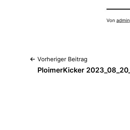
Veröffentli
Von
admin
am
Septembe
5,
2024
Beitragsnaviga
Vorheriger Beitrag
PloimerKicker 2023_08_20