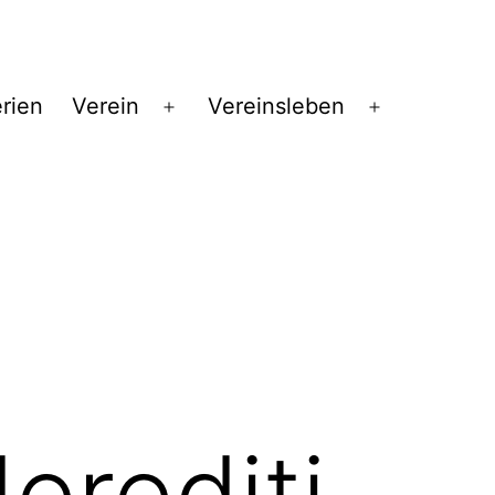
erien
Verein
Vereinsleben
Menü
Menü
öffnen
öffnen
rediti