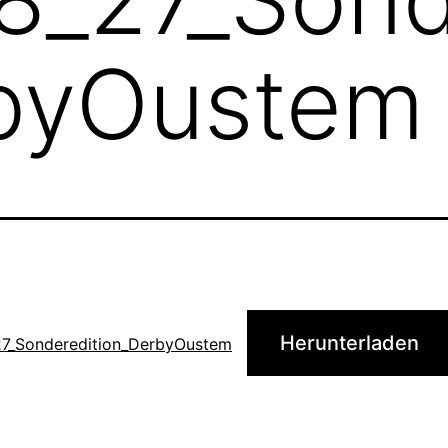
byOustem
Herunterladen
7_Sonderedition_DerbyOustem