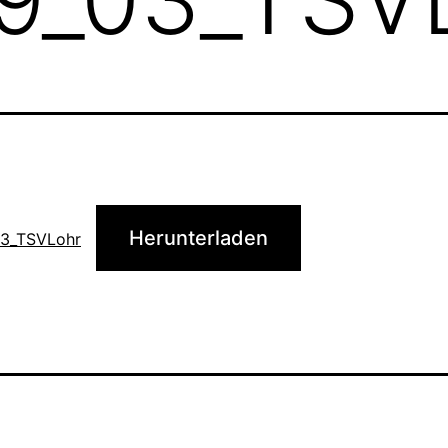
Herunterladen
3_TSVLohr
cht
Kategorisiert
als