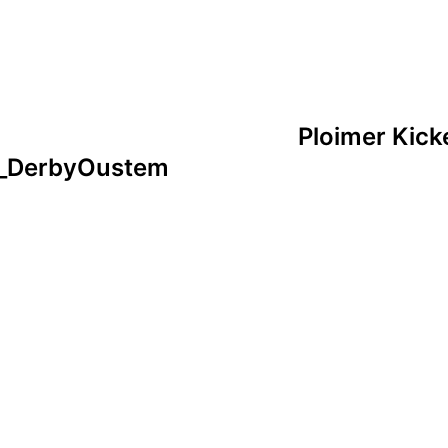
r
PloimerKicker
tion
Ploimer Kick
n_DerbyOustem