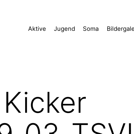
Aktive
Jugend
Soma
Bildergal
 Kicker
9_03_TSV