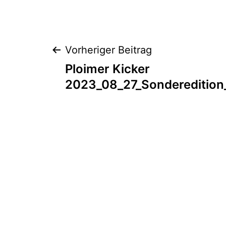
Septembe
5,
2024
Beitragsnaviga
Vorheriger Beitrag
Ploimer Kicker
2023_08_27_Sondereditio