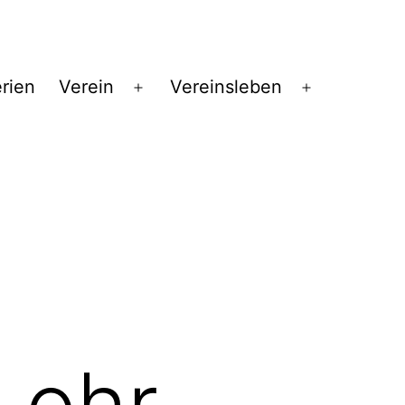
erien
Verein
Vereinsleben
Menü
Menü
öffnen
öffnen
Lohr