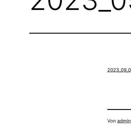
2023_09_0
Veröffentli
Von
admin
am