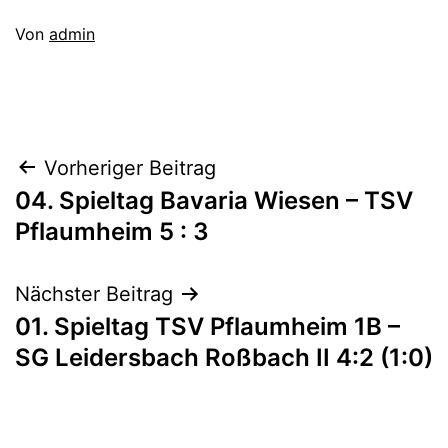
Veröffentlicht
Von
admin
am
Kategorisiert
August
als
20,
1C_18/19
,
2018
Aktive
Beitragsnavigation
Vorheriger Beitrag
04. Spieltag Bavaria Wiesen – TSV
Pflaumheim 5 : 3
Nächster Beitrag
01. Spieltag TSV Pflaumheim 1B –
SG Leidersbach Roßbach II 4:2 (1:0)