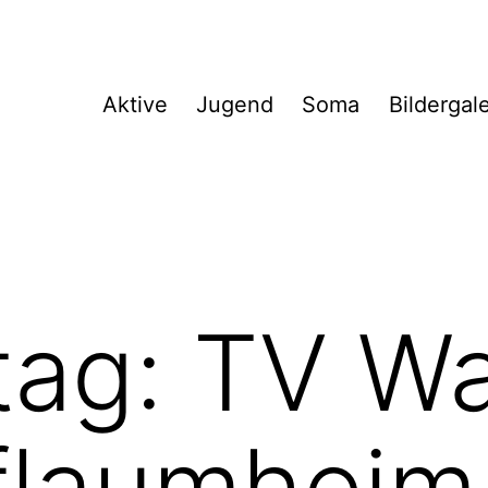
Aktive
Jugend
Soma
Bildergal
ltag: TV W
flaumheim 