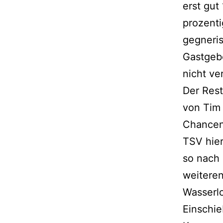
erst gut
prozent
gegneri
Gastgebe
nicht ve
Der Rest
von Tim 
Chancen
TSV hier
so nach 
weiteren
Wasserl
Einschie