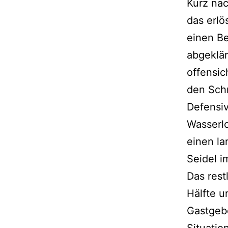
Kurz nac
das erlö
einen Be
abgeklär
offensic
den Schn
Defensiv
Wasserlo
einen la
Seidel i
Das rest
Hälfte u
Gastgebe