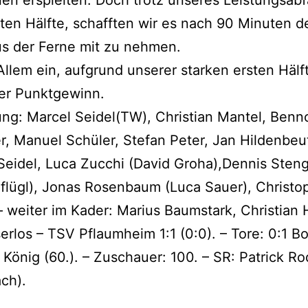
nen erspielten. Doch trotz unseres Leistungsabfa
ten Hälfte, schafften wir es nach 90 Minuten d
s der Ferne mit zu nehmen.
 Allem ein, aufgrund unserer starken ersten Hälf
ter Punktgewinn.
ung: Marcel Seidel(TW), Christian Mantel, Benn
r, Manuel Schüler, Stefan Peter, Jan Hildenbeut
Seidel, Luca Zucchi (David Groha),Dennis Sten
flügl), Jonas Rosenbaum (Luca Sauer), Christo
 weiter im Kader: Marius Baumstark, Christian
rlos – TSV Pflaumheim 1:1 (0:0). – Tore: 0:1 B
:1 König (60.). – Zuschauer: 100. – SR: Patrick R
ch).