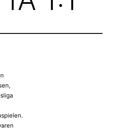
en
sen,
sliga
spielen.
waren