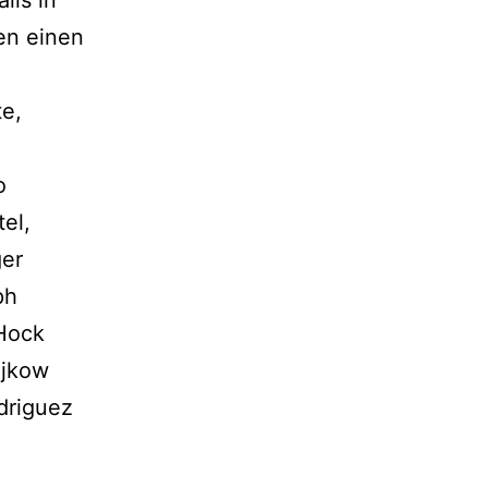
lls in
en einen
te,
o
el,
ger
ph
 Hock
ojkow
odriguez