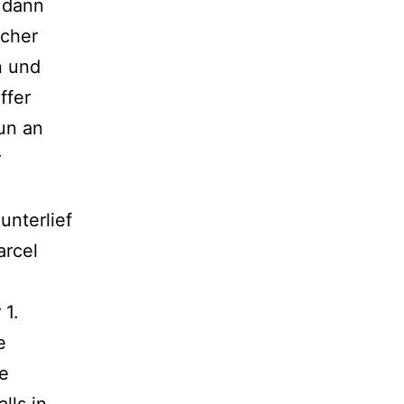
f dann
scher
n und
ffer
nun an
r
unterlief
arcel
 1.
e
he