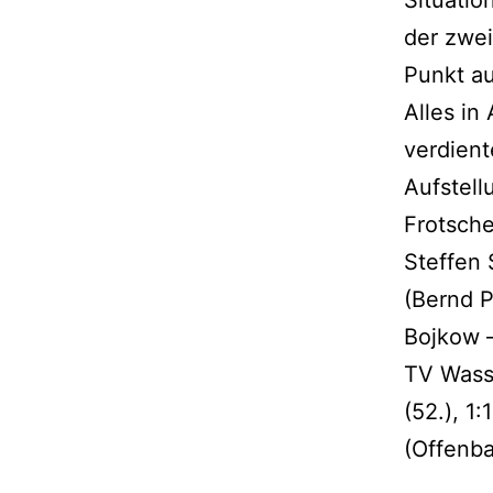
Situatio
der zwei
Punkt au
Alles in
verdien
Aufstell
Frotsche
Steffen 
(Bernd P
Bojkow –
TV Wasse
(52.), 1
(Offenba