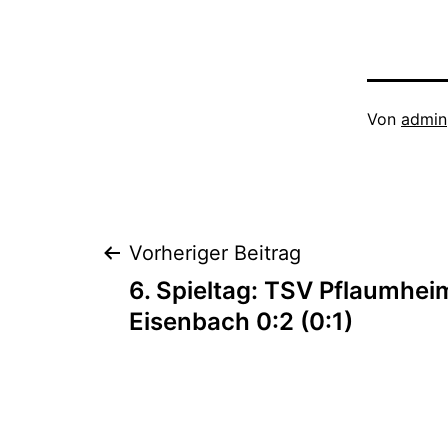
Veröffentli
Von
admin
am
Oktober
3,
2017
Beitragsnaviga
Vorheriger Beitrag
6. Spieltag: TSV Pflaumhei
Eisenbach 0:2 (0:1)