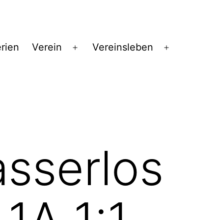
erien
Verein
Vereinsleben
Menü
Menü
öffnen
öffnen
asserlos
1A 1:1