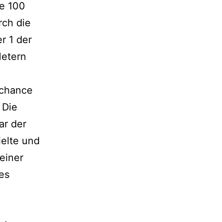
te 100
ch die
r 1 der
Metern
lchance
 Die
ar der
ielte und
einer
es