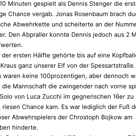
 10 Minuten gespielt als Dennis Stenger die ers
ige Chance vergab. Jonas Rosenbaum brach dur
sche Abwehrkette und scheiterte an der Numme
r. Den Abpraller konnte Dennis jedoch aus 2 
rwerten.
 der ersten Hälfte gehörte bis auf eine Kopfbal
Kraus ganz unserer Elf von der Spessartstraße.
 waren keine 100prozentigen, aber dennoch w
 die Mannschaft die zwingender nach vorne sp
Solo von Luca Zucchi im gegnerischen 16er zu 
 riesen Chance kam. Es war lediglich der Fuß d
oser Abwehrspielers der Chrostoph Bojkow am
ben hinderte.