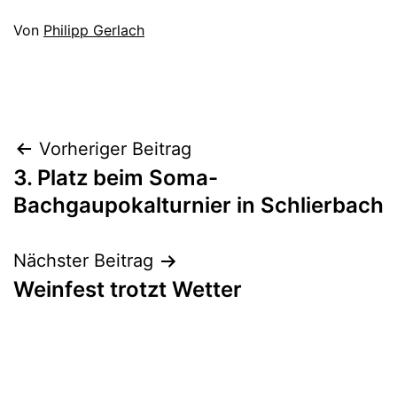
Veröffentlicht
Von
Philipp Gerlach
am
Kategorisiert
August
als
2,
1A
,
2023
Aktive
Beitragsnavigation
Vorheriger Beitrag
3. Platz beim Soma-
Bachgaupokalturnier in Schlierbach
Nächster Beitrag
Weinfest trotzt Wetter