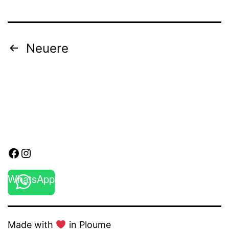
2:1
(1:1)
Seitennummerierung
Neuere
der
Beiträge
Facebook
Instagram
WhatsApp
Made with
in Ploume