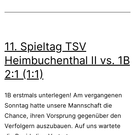
–
November
1B_18/19
,
12,
Aktive
Türk.
2018
FV
Erlenbach
11. Spieltag TSV
5:2
(2:1)
Heimbuchenthal II vs. 1B
2:1 (1:1)
1B erstmals unterlegen! Am vergangenen
Sonntag hatte unsere Mannschaft die
Chance, ihren Vorsprung gegenüber den
Verfolgern auszubauen. Auf uns wartete