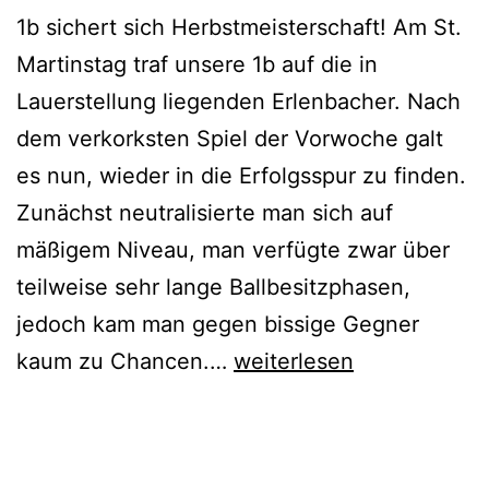
1b sichert sich Herbstmeisterschaft! Am St.
Martinstag traf unsere 1b auf die in
Lauerstellung liegenden Erlenbacher. Nach
dem verkorksten Spiel der Vorwoche galt
es nun, wieder in die Erfolgsspur zu finden.
Zunächst neutralisierte man sich auf
mäßigem Niveau, man verfügte zwar über
teilweise sehr lange Ballbesitzphasen,
jedoch kam man gegen bissige Gegner
12.
kaum zu Chancen.…
weiterlesen
Spieltag:
TSV
Veröffentlicht
Kategorisiert
Pflaumheim
am
als