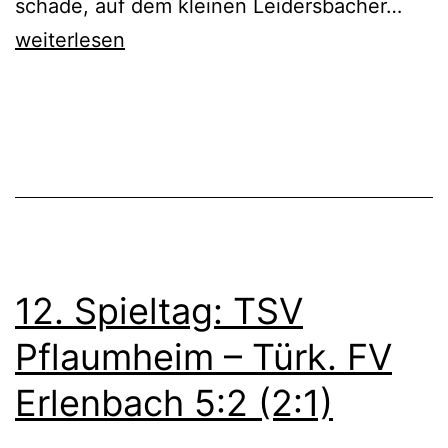
14.
schade, auf dem kleinen Leidersbacher…
Spiel
weiterlesen
(SG)
Eintr
Veröffentlicht
Kategorisiert
Leid
am
als
II/S
November
1B_18/19
,
26,
Aktive
Roß
2018
II
vs.
12. Spieltag: TSV
1B
1:0
Pflaumheim – Türk. FV
(1:0)
Erlenbach 5:2 (2:1)