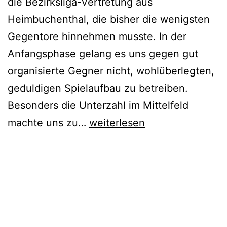
die Bezirksliga-Vertretung aus
Heimbuchenthal, die bisher die wenigsten
Gegentore hinnehmen musste. In der
Anfangsphase gelang es uns gegen gut
organisierte Gegner nicht, wohlüberlegten,
geduldigen Spielaufbau zu betreiben.
Besonders die Unterzahl im Mittelfeld
11.
machte uns zu…
weiterlesen
Spieltag
TSV
Veröffentlicht
Kategorisiert
Heimbuchenthal
am
als
II
November
1B_18/19
,
5,
Aktive
vs.
2018
1B