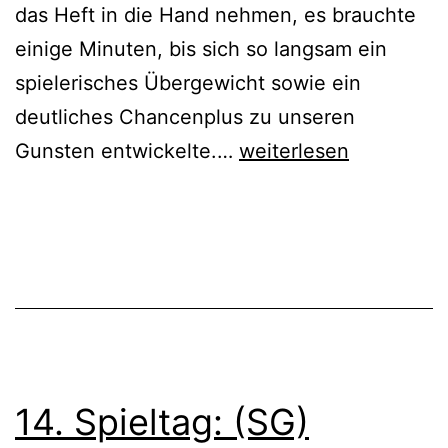
das Heft in die Hand nehmen, es brauchte
einige Minuten, bis sich so langsam ein
spielerisches Übergewicht sowie ein
deutliches Chancenplus zu unseren
15.
Gunsten entwickelte.…
weiterlesen
Spieltag:
1B
Veröffentlicht
Kategorisiert
vs.
am
als
VfR
März
1B_18/19
,
11,
Aktive
Großostheim
2019
1:0
(1:0)
14. Spieltag: (SG)