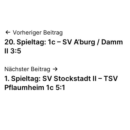
am
Kategorisiert
April
als
8,
1A_17/18
,
2018
Aktive
Beitragsnavigation
Vorheriger Beitrag
20. Spieltag: 1c – SV A’burg / Damm
II 3:5
Nächster Beitrag
1. Spieltag: SV Stockstadt II – TSV
Pflaumheim 1c 5:1