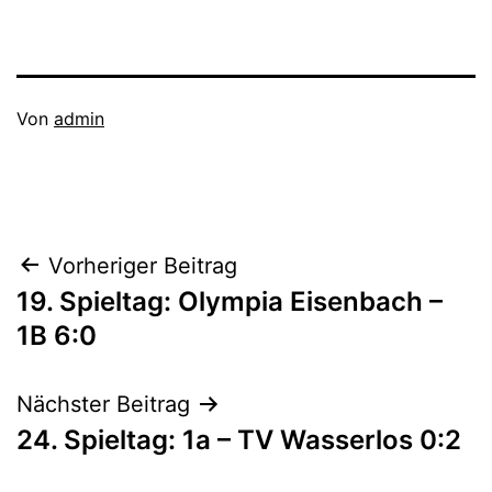
Veröffentlicht
Von
admin
am
Kategorisiert
April
als
8,
1C_1718
,
2018
Aktive
Beitragsnavigation
Vorheriger Beitrag
19. Spieltag: Olympia Eisenbach –
1B 6:0
Nächster Beitrag
24. Spieltag: 1a – TV Wasserlos 0:2