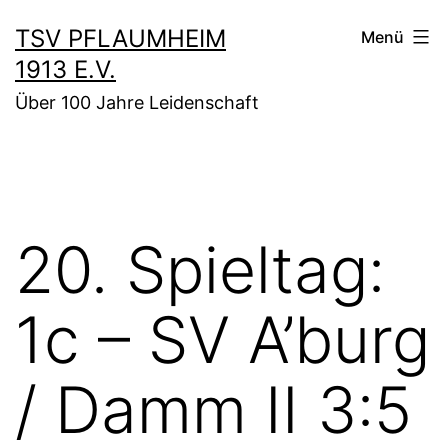
Zum
TSV PFLAUMHEIM
Menü
Inhalt
1913 E.V.
springen
Über 100 Jahre Leidenschaft
20. Spieltag:
1c – SV A’burg
/ Damm II 3:5