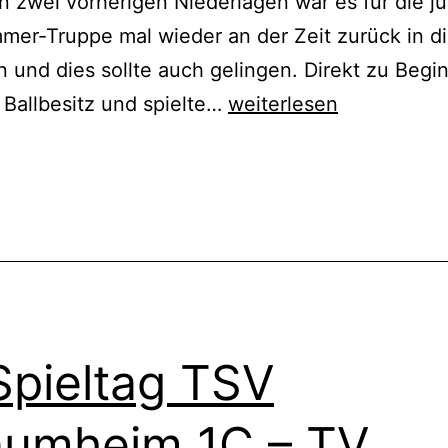
 zwei vorherigen Niederlagen war es für die j
er-Truppe mal wieder an der Zeit zurück in d
n und dies sollte auch gelingen. Direkt zu Begi
11.Spieltag
 Ballbesitz und spielte…
weiterlesen
TSV
Pflaumheim
cht
ert
1C
–
TSV
Ringheim
II
Spieltag TSV
5:0
(3:0)
aumheim 1C – TV