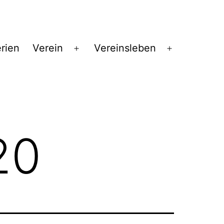
erien
Verein
Vereinsleben
Menü
Menü
öffnen
öffnen
20