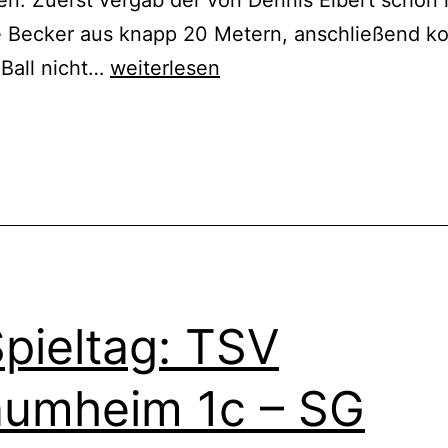
n. Zuerst vergab der von Dennis Elbert schön 
e Becker aus knapp 20 Metern, anschließend k
9.Spieltag
 Ball nicht…
weiterlesen
VfR
Nilkheim
cht
ert
II
–
TSV
Pflaumheim
1c
Spieltag: TSV
2
:
aumheim 1c – SG
0