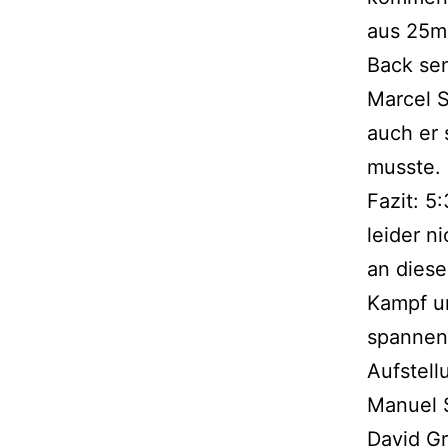
aus 25m
Back sen
Marcel S
auch er 
musste.
Fazit: 5
leider n
an diese
Kampf um
spannend
Aufstell
Manuel S
David G