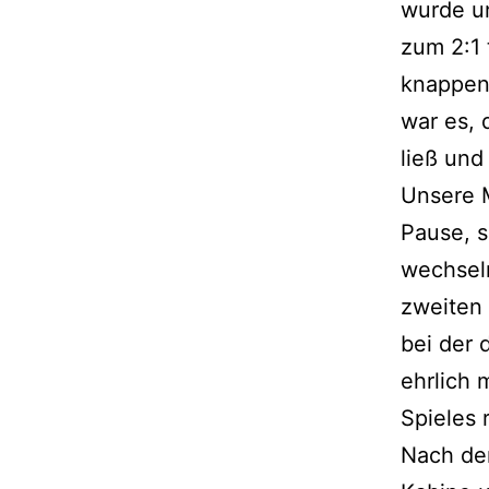
wurde u
zum 2:1 
knappen
war es, 
ließ und
Unsere M
Pause, s
wechseln
zweiten 
bei der 
ehrlich 
Spieles 
Nach de