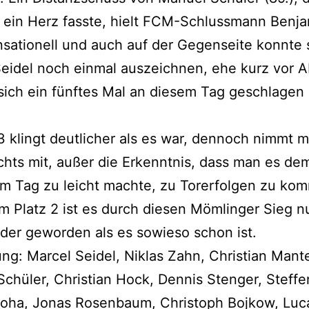
 ein Herz fasste, hielt FCM-Schlussmann Benj
sationell und auch auf der Gegenseite konnte 
eidel noch einmal auszeichnen, ehe kurz vor Ab
sich ein fünftes Mal an diesem Tag geschlagen
:3 klingt deutlicher als es war, dennoch nimmt 
ichts mit, außer die Erkenntnis, dass man es d
m Tag zu leicht machte, zu Torerfolgen zu ko
 Platz 2 ist es durch diesen Mömlinger Sieg 
er geworden als es sowieso schon ist.
ung: Marcel Seidel, Niklas Zahn, Christian Mante
chüler, Christian Hock, Dennis Stenger, Steffe
roha, Jonas Rosenbaum, Christoph Bojkow, Luc