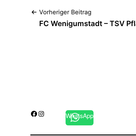
2018
Beitragsnaviga
Vorheriger Beitrag
FC Wenigumstadt – TSV Pf
Facebook
Instagram
WhatsApp