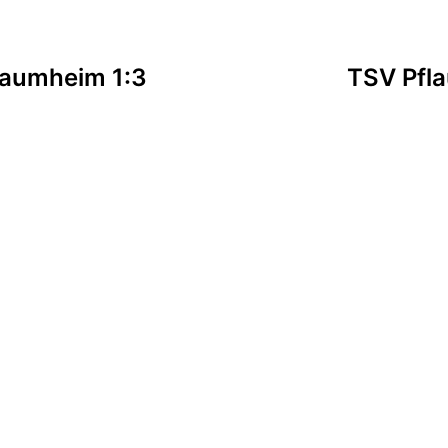
tion
laumheim 1:3
TSV Pfl