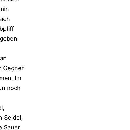
amin
sich
pfiff
 geben
man
em Gegner
mmen. Im
nun noch
l,
n Seidel,
a Sauer