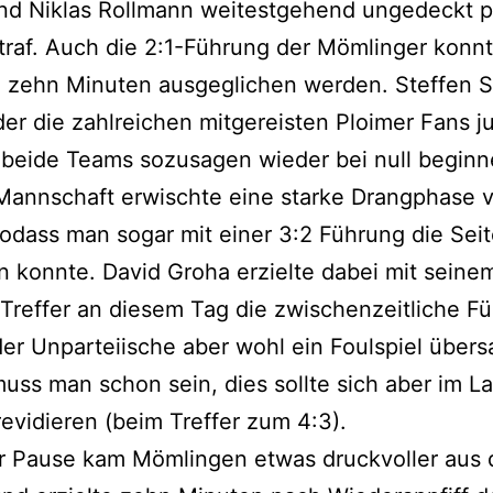
nd Niklas Rollmann weitestgehend ungedeckt p
traf. Auch die 2:1-Führung der Mömlinger konn
 zehn Minuten ausgeglichen werden. Steffen S
der die zahlreichen mitgereisten Ploimer Fans j
 beide Teams sozusagen wieder bei null beginne
annschaft erwischte eine starke Drangphase v
odass man sogar mit einer 3:2 Führung die Sei
 konnte. David Groha erzielte dabei mit seine
Treffer an diesem Tag die zwischenzeitliche F
der Unparteiische aber wohl ein Foulspiel übers
muss man schon sein, dies sollte sich aber im L
revidieren (beim Treffer zum 4:3).
r Pause kam Mömlingen etwas druckvoller aus 