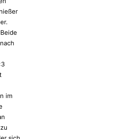
den
nießer
er.
 Beide
 nach
:3
t
en im
e
an
 zu
er sich