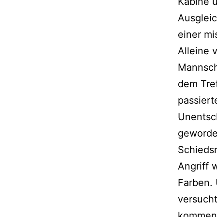
Kabine u
Ausgleic
einer mi
Alleine 
Mannsch
dem Tref
passiert
Unentsch
geworden
Schiedsr
Angriff 
Farben.
versucht
kommen. 