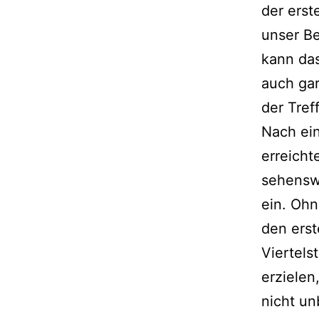
der erst
unser Be
kann das
auch gar
der Tref
Nach ei
erreicht
sehensw
ein. Ohn
den erst
Viertels
erzielen
nicht un