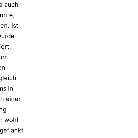
Da auch
nnte,
en. Ist
wurde
ert.
aum
en
gleich
ms in
h einer
ung
er wohl
geflankt