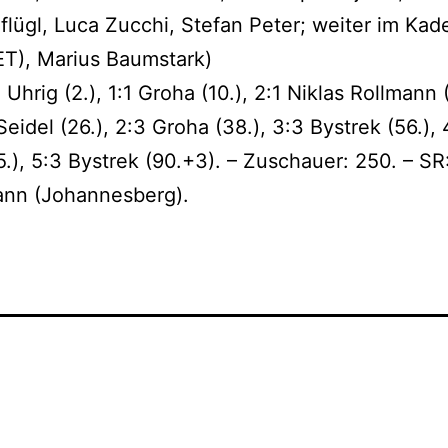
flügl, Luca Zucchi, Stefan Peter; weiter im Kad
T), Marius Baumstark)
 Uhrig (2.), 1:1 Groha (10.), 2:1 Niklas Rollmann (
Seidel (26.), 2:3 Groha (38.), 3:3 Bystrek (56.), 
5.), 5:3 Bystrek (90.+3). – Zuschauer: 250. – SR:
nn (Johannesberg).
cht
Kategorisiert
als
1A_17/18
,
Aktive