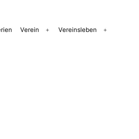
erien
Verein
Vereinsleben
Menü
Menü
öffnen
öffnen