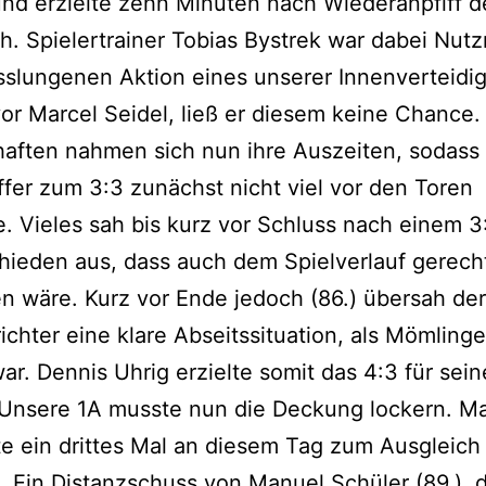
nd erzielte zehn Minuten nach Wiederanpfiff 
h. Spielertrainer Tobias Bystrek war dabei Nutz
sslungenen Aktion eines unserer Innenverteidig
vor Marcel Seidel, ließ er diesem keine Chance.
aften nahmen sich nun ihre Auszeiten, sodass
fer zum 3:3 zunächst nicht viel vor den Toren
e. Vieles sah bis kurz vor Schluss nach einem 3
ieden aus, dass auch dem Spielverlauf gerech
 wäre. Kurz vor Ende jedoch (86.) übersah der
ichter eine klare Abseitssituation, als Mömling
war. Dennis Uhrig erzielte somit das 4:3 für sein
 Unsere 1A musste nun die Deckung lockern. M
e ein drittes Mal an diesem Tag zum Ausgleich
Ein Distanzschuss von Manuel Schüler (89.), d