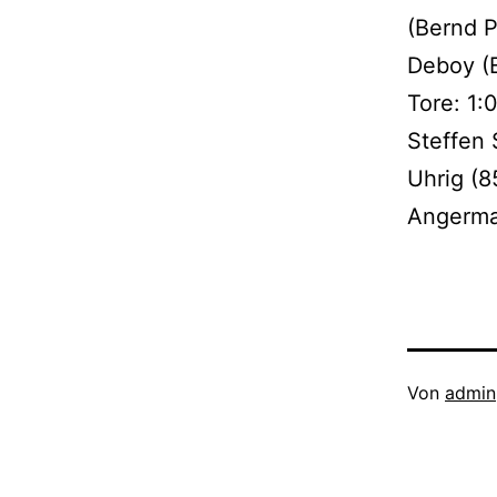
(Bernd P
Deboy (E
Tore: 1:0
Steffen 
Uhrig (8
Angerma
Veröffentli
Von
admin
am
April
24,