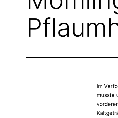
Pflaumh
Im Verfo
musste u
vorderen
Kaltgetr