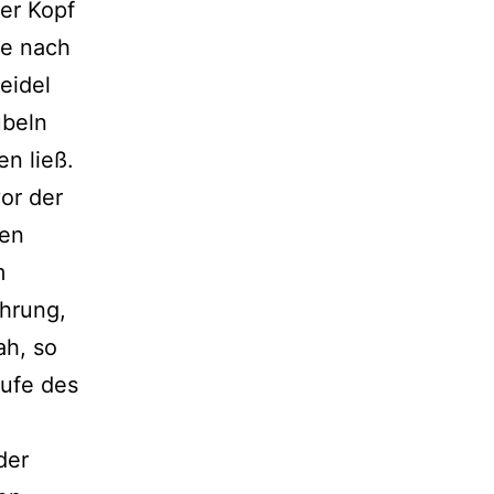
er Kopf
te nach
eidel
ubeln
n ließ.
or der
ten
m
ührung,
ah, so
aufe des
der