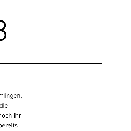
3
mlingen,
die
noch ihr
bereits