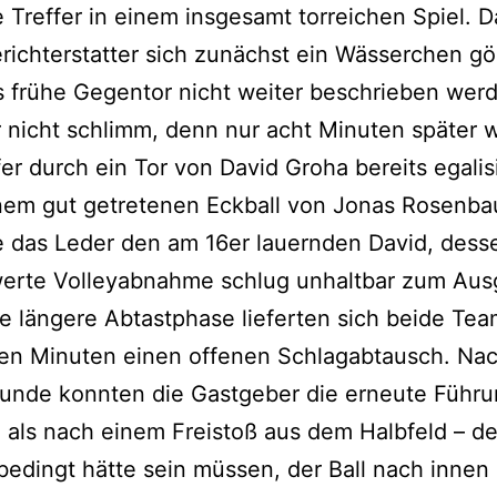
e Treffer in einem insgesamt torreichen Spiel. 
richterstatter sich zunächst ein Wässerchen gö
 frühe Gegentor nicht weiter beschrieben werd
 nicht schlimm, denn nur acht Minuten später 
fer durch ein Tor von David Groha bereits egalisi
nem gut getretenen Eckball von Jonas Rosenb
e das Leder den am 16er lauernden David, dess
erte Volleyabnahme schlug unhaltbar zum Aus
e längere Abtastphase lieferten sich beide Tea
en Minuten einen offenen Schlagabtausch. Nac
tunde konnten die Gastgeber die erneute Führ
, als nach einem Freistoß aus dem Halbfeld – d
bedingt hätte sein müssen, der Ball nach innen 