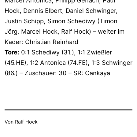
Marcel Antonica, Philipp Gerlach, Paul
Hock, Dennis Elbert, Daniel Schwinger,
Justin Schipp, Simon Schediwy (Timon
Jörg, Marcel Hock, Ralf Hock) – weiter im
Kader: Christian Reinhard
Tore:
0:1 Schediwy (31.), 1:1 Zwießler
(45.HE), 1:2 Antonica (74.FE), 1:3 Schwinger
(86.) – Zuschauer: 30 – SR: Cankaya
Veröffentlicht
Von
Ralf Hock
am
Kategorisiert