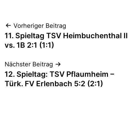
November
als
7,
1C_18/19
,
2018
Aktive
Beitragsnavigation
Vorheriger Beitrag
11. Spieltag TSV Heimbuchenthal II
vs. 1B 2:1 (1:1)
Nächster Beitrag
12. Spieltag: TSV Pflaumheim –
Türk. FV Erlenbach 5:2 (2:1)