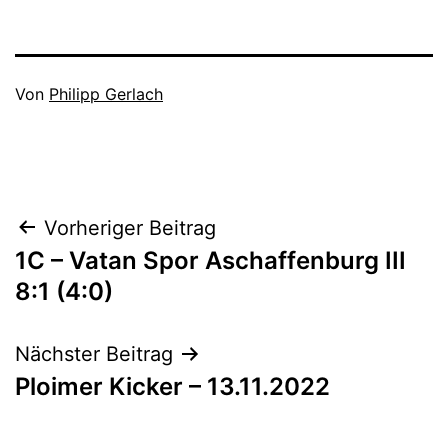
Veröffentlicht
Von
Philipp Gerlach
am
Kategorisiert
April
als
25,
1B_23/23
,
2023
Aktive
Beitragsnavigation
Vorheriger Beitrag
1C – Vatan Spor Aschaffenburg III
8:1 (4:0)
Nächster Beitrag
Ploimer Kicker – 13.11.2022