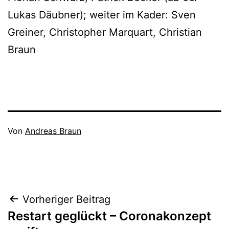
Lukas Däubner); weiter im Kader: Sven
Greiner, Christopher Marquart, Christian
Braun
Veröffentlicht
Von
Andreas Braun
am
Kategorisiert
Oktober
als
15,
1B_19/20
,
2020
Aktive
Beitragsnavigation
Vorheriger Beitrag
Restart geglückt – Coronakonzept