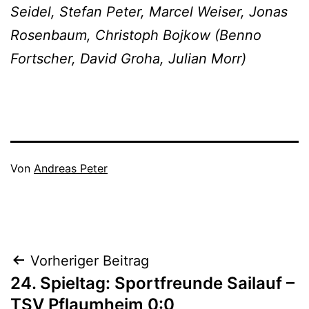
Seidel, Stefan Peter, Marcel Weiser, Jonas
Rosenbaum, Christoph Bojkow (Benno
Fortscher, David Groha, Julian Morr)
Veröffentlicht
Von
Andreas Peter
am
Kategorisiert
April
als
16,
1A_16/17
,
2017
Aktive
Beitragsnavigation
Vorheriger Beitrag
24. Spieltag: Sportfreunde Sailauf –
TSV Pflaumheim 0:0