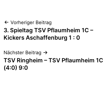
September
als
13,
1A_17/18
,
2017
Aktive
Beitragsnavigation
Vorheriger Beitrag
3. Spieltag TSV Pflaumheim 1C –
Kickers Aschaffenburg 1 : 0
Nächster Beitrag
TSV Ringheim – TSV Pflaumheim 1C
(4:0) 9:0