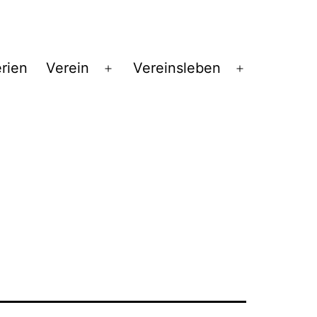
erien
Verein
Vereinsleben
Menü
Menü
öffnen
öffnen