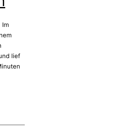
n
 Im
inem
n
nd lief
Minuten