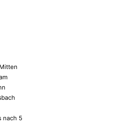
 Mitten
 am
nn
sbach
s nach 5