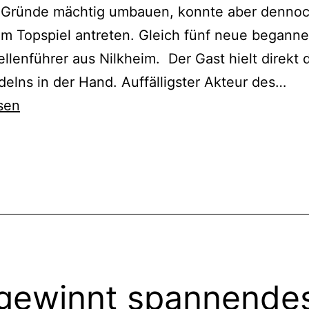
r Gründe mächtig umbauen, konnte aber dennoc
m Topspiel antreten. Gleich fünf neue begann
llenführer aus Nilkheim. Der Gast hielt direkt 
1C:
elns in der Hand. Auffälligster Akteur des…
Kei
sen
Pun
ge
cht
ert
Tab
gewinnt spannende