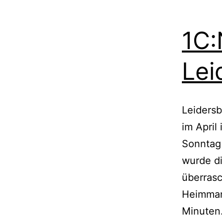
1C:
Lei
Leidersb
im April
Sonntag
wurde d
überrasc
Heimmann
Minute