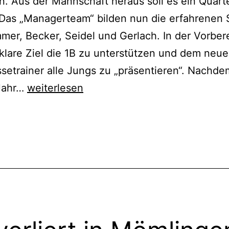
. Aus der Mannschaft heraus soll es ein Quart
 Das „Managerteam“ bilden nun die erfahrenen 
er, Becker, Seidel und Gerlach. In der Vorber
klare Ziel die 1B zu unterstützen und dem neu
ssetrainer alle Jungs zu „präsentieren“. Nachde
1C:
 Jahr…
weiterlesen
Der
Spaß
cht
ert
steht
im
ized
Vordergrund