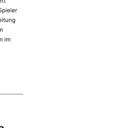
ett
Spieler
eitung
en
m im