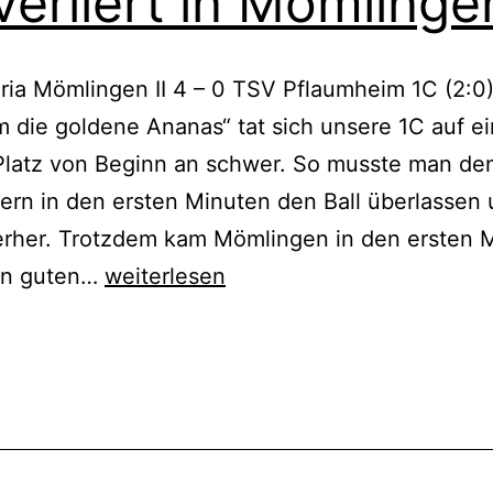
verliert in Mömlinge
ria Mömlingen II 4 – 0 TSV Pflaumheim 1C (2:0)
m die goldene Ananas“ tat sich unsere 1C auf e
Platz von Beginn an schwer. So musste man de
rn in den ersten Minuten den Ball überlassen u
erher. Trotzdem kam Mömlingen in den ersten 
1C
en guten…
weiterlesen
verliert
in
cht
ert
Mömlingen