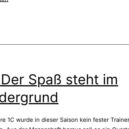
cht
ert
 Der Spaß steht im
dergrund
re 1C wurde in dieser Saison kein fester Traine