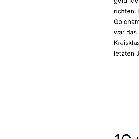
gefunden
richten.
Goldhamm
war das 
Kreiskla
letzten
Veröffentli
Kategorisi
am
als
Juli
1C
,
25,
Uncategor
2024