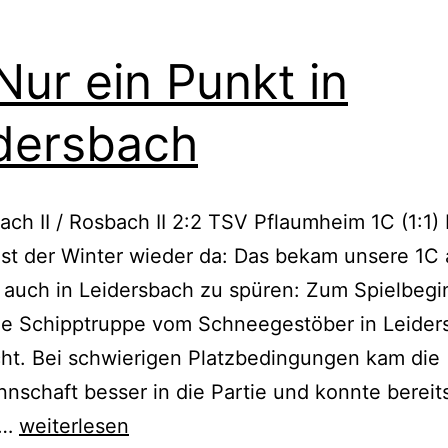
Nur ein Punkt in
dersbach
ach II / Rosbach II 2:2 TSV Pflaumheim 1C (1:1)
 ist der Winter wieder da: Das bekam unsere 1C
 auch in Leidersbach zu spüren: Zum Spielbegi
ie Schipptruppe vom Schneegestöber in Leider
ht. Bei schwierigen Platzbedingungen kam die
schaft besser in die Partie und konnte bereit
1C:Nur
n…
weiterlesen