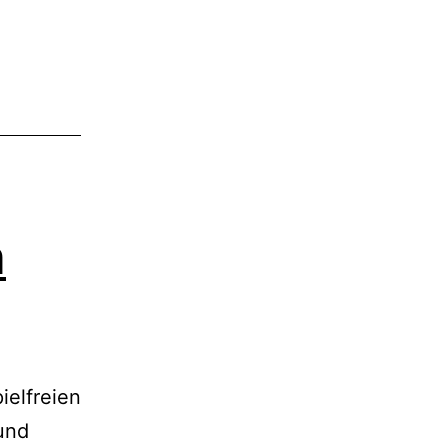
n
ielfreien
und