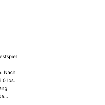
estspiel
e. Nach
 0 los.
gang
1C
nde…
verkauft