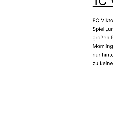
1C 
FC Vikto
Spiel „u
großen 
Mömlinge
nur hint
zu kein
Veröffentli
Kategorisi
am
als
Mai
1C
6,
2024