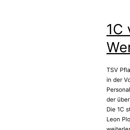
1C 
We
TSV Pfl
in der V
Personal
der über
Die 1C s
Leon Pl
weiterle