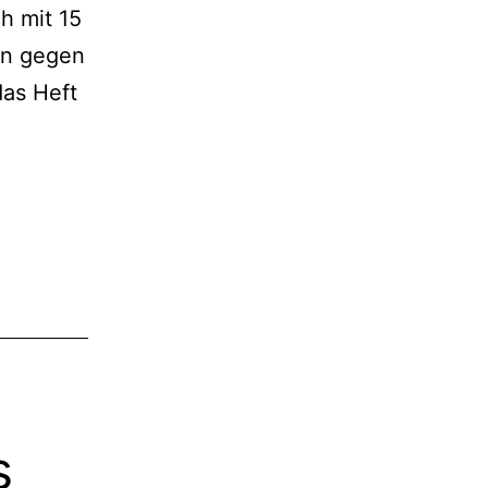
h mit 15
en gegen
das Heft
ne
kte
gen
ellenführer
s