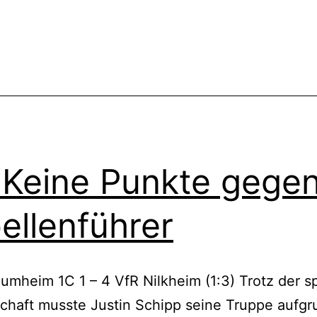
ein
Punkt
cht
ert
in
Leidersbach
 Keine Punkte gege
ellenführer
umheim 1C 1 – 4 VfR Nilkheim (1:3) Trotz der sp
chaft musste Justin Schipp seine Truppe aufgr